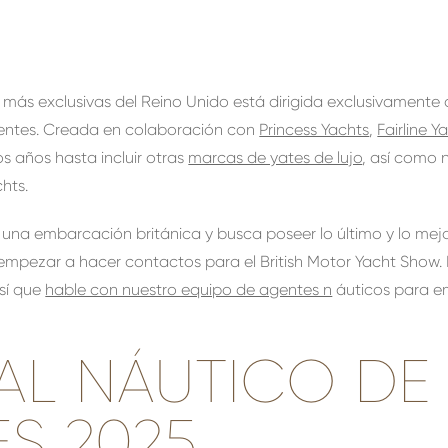
s más exclusivas del Reino Unido está dirigida exclusivamente 
ntes. Creada en colaboración con
Princess Yachts
,
Fairline Y
os años hasta incluir otras
marcas de yates de lujo
, así como
hts.
e una embarcación británica y busca poseer lo último y lo me
mpezar a hacer contactos para el British Motor Yacht Show. E
así que
hable con nuestro equipo de agentes n
áuticos para em
VAL NÁUTICO DE
S 2025