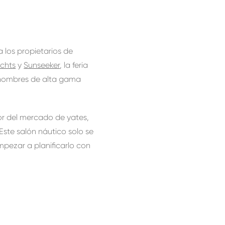
a los propietarios de
achts
y
Sunseeker
, la feria
 nombres de alta gama
jor del mercado de yates,
ste salón náutico solo se
pezar a planificarlo con