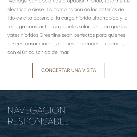
flybridge, con opción de propulsión híbrida, totalmente
eléctrica o diésel. La combinación de las baterías de
litio de alta potencia, la carga híbrida ultrarrápida y la
recarga constante con paneles solares hacen que los
yates híbridos Greenline sean perfectos para quienes
deseen pasar muchas noches fondeados en silencio,
con el único sonido del mar.
CONCERTAR UNA VISITA
NAVEGACIÓN
RESPONSABLE