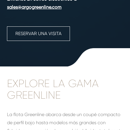
sales@argogreenline.com
RESERVAR UNA VISITA
EXPLORE LA GAMA
GREENLINE
La flota Greenline abarca desde un coupé compacto
de perfil bajo hasta modelos más grandes con