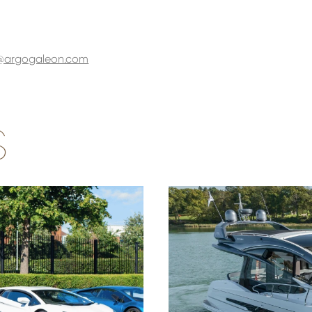
@argogaleon.com
S