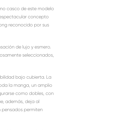
veno casco de este modelo
y espectacular concepto
Kong reconocido por sus
sación de lujo y esmero.
adosamente seleccionados,
bilidad bajo cubierta. La
 toda la manga, un amplio
gurarse como dobles, con
ue, además, deja al
ien pensados permiten