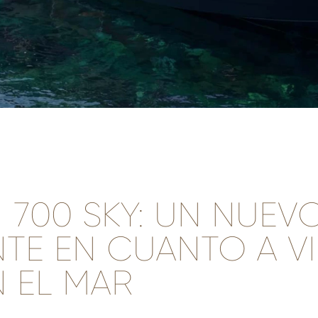
 700 SKY: UN NUEV
TE EN CUANTO A V
N EL MAR