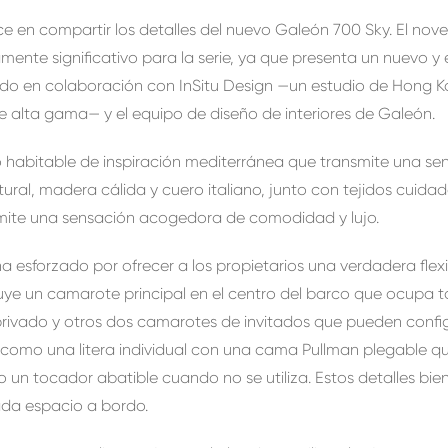
e en compartir los detalles del nuevo Galeón 700 Sky. El no
mente significativo para la serie, ya que presenta un nuevo 
llado en colaboración con InSitu Design —un estudio de Hong 
e alta gama— y el equipo de diseño de interiores de Galeón.
o habitable de inspiración mediterránea que transmite una sen
ral, madera cálida y cuero italiano, junto con tejidos cuid
nsmite una sensación acogedora de comodidad y lujo.
ha esforzado por ofrecer a los propietarios una verdadera flexi
cluye un camarote principal en el centro del barco que ocupa
rivado y otros dos camarotes de invitados que pueden confi
 como una litera individual con una cama Pullman plegable q
 o un tocador abatible cuando no se utiliza. Estos detalles b
da espacio a bordo.