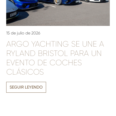
15 de julio de 2026
3
ARGO YACHTING SE UNE A
RYLAND BRISTOL PARA UN
EVENTO DE COCHES
CLÁSICOS
L
l
S
SEGUIR LEYENDO
v
de